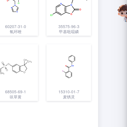
60207-31-0
35575-96-3
氧环唑
甲基吡噁磷
68505-69-1
15310-01-7
呋草黄
麦锈灵