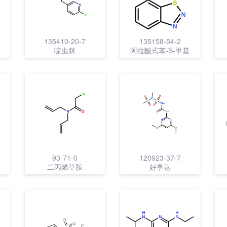
135410-20-7
135158-54-2
啶虫脒
阿拉酸式苯-S-甲基
93-71-0
120923-37-7
二丙烯草胺
好事达