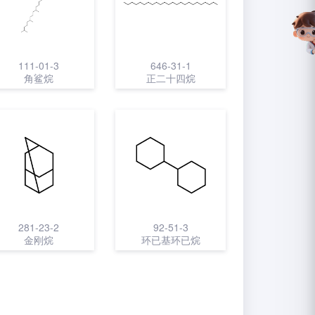
111-01-3
646-31-1
角鲨烷
正二十四烷
281-23-2
92-51-3
金刚烷
环已基环已烷