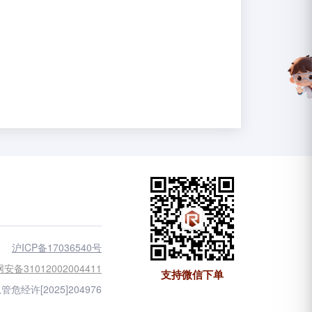
沪ICP备17036540号
安备31012002004411
支持微信下单
管危经许[2025]204976