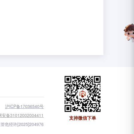
沪ICP备17036540号
安备31012002004411
支持微信下单
管危经许[2025]204976