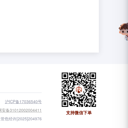
沪ICP备17036540号
安备31012002004411
支持微信下单
管危经许[2025]204976