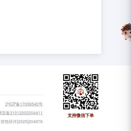
沪ICP备17036540号
安备31012002004411
支持微信下单
管危经许[2025]204976