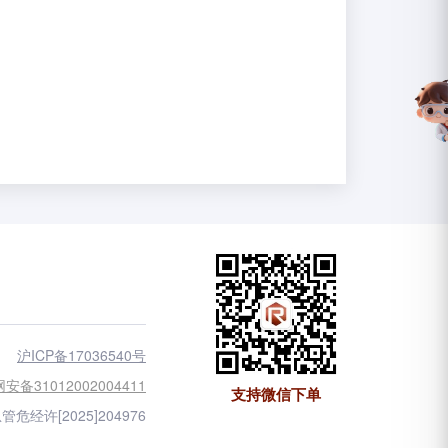
沪ICP备17036540号
安备31012002004411
支持微信下单
管危经许[2025]204976