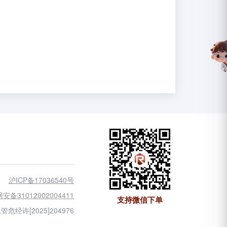
沪ICP备17036540号
安备31012002004411
支持微信下单
管危经许[2025]204976