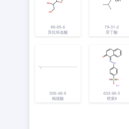
89-65-6
79-31-2
异抗坏血酸
异丁酸
506-48-9
633-96-5
褐煤酸
橙黄Ⅱ