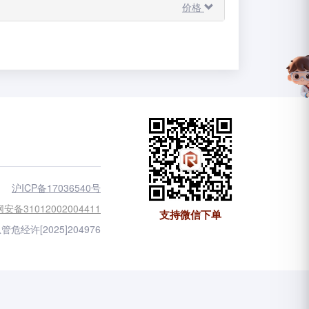
价格
沪ICP备17036540号
安备31012002004411
支持微信下单
管危经许[2025]204976