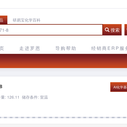
品
研易宝化学百科
搜索
页
走进罗恩
导购帮助
经销商ERP服
8
AI化学
: 126.11
储存条件: 室温