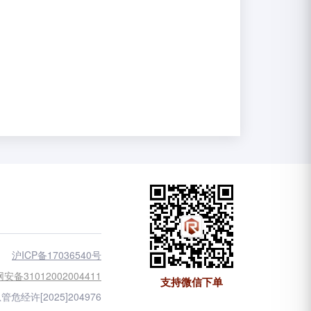
沪ICP备17036540号
安备31012002004411
支持微信下单
管危经许[2025]204976