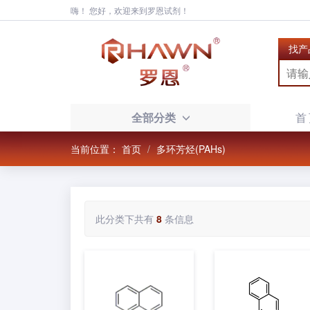
嗨！ 您好，欢迎来到罗恩试剂！
找产
全部分类
首
当前位置：
首页
多环芳烃(PAHs)
此分类下共有
8
条信息