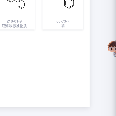
218-01-9
86-73-7
屈溶液标准物质
芴