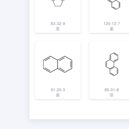
83-32-9
120-12-7
苊
蒽
91-20-3
85-01-8
萘
菲