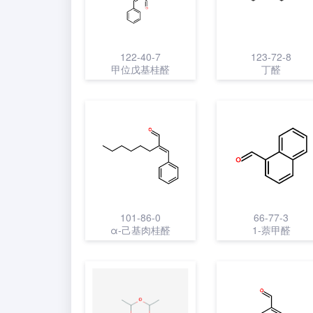
122-40-7
123-72-8
甲位戊基桂醛
丁醛
101-86-0
66-77-3
α-己基肉桂醛
1-萘甲醛