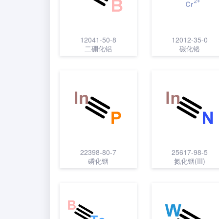
12041-50-8
12012-35-0
二硼化铝
碳化铬
22398-80-7
25617-98-5
磷化铟
氮化铟(III)