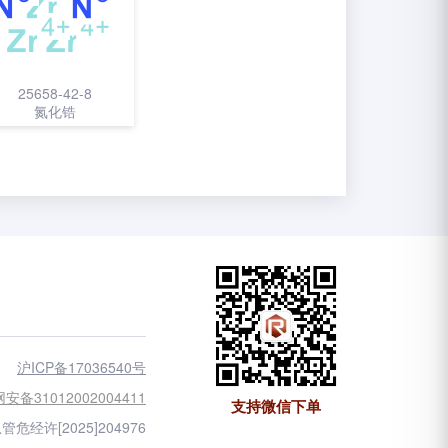
25658-42-8
氮化锆
沪ICP备17036540号
安备31012002004411
支持微信下单
管危经许[2025]204976