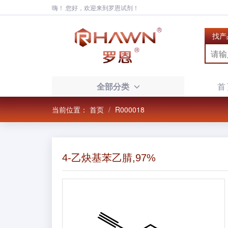
嗨！ 您好，欢迎来到罗恩试剂！
找产
全部分类
首
当前位置：
首页
R000018
4-乙炔基苯乙腈,97%