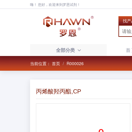
嗨！ 您好，欢迎来到罗恩试剂！
找产
全部分类
首
当前位置：
首页
R000026
丙烯酸羟丙酯,CP