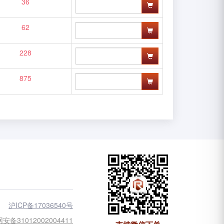
36
62
228
875
沪ICP备17036540号
安备31012002004411