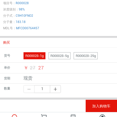
项目号：
R000028
浓度级别：
98%
分子式：
C9H10FNO2
分子量：
183.18
MDL号：
MFCD00764457
购买
R000028-1g
R000028-5g
R000028-25g
货号
￥
27
27
单价
现货
货期
数量
加入购物车