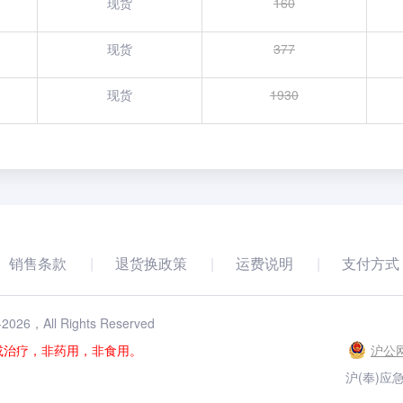
现货
160
现货
377
现货
1930
销售条款
退货换政策
运费说明
支付方式
-
2026
，All Rights Reserved
或治疗，非药用，非食用。
沪公网
沪(奉)应急