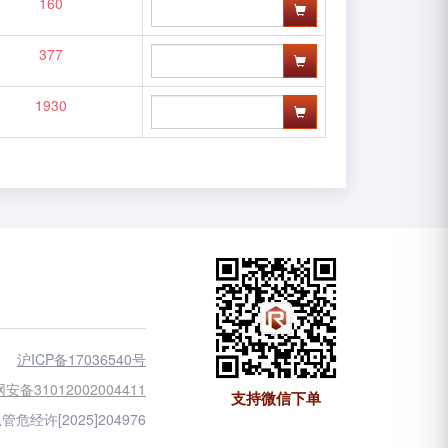
160
377
1930
沪ICP备17036540号
安备31012002004411
支持微信下单
管危经许[2025]204976