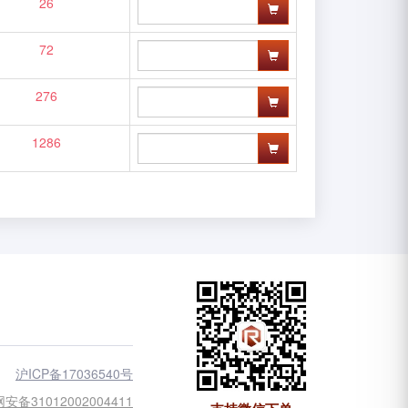
26
72
276
1286
沪ICP备17036540号
安备31012002004411