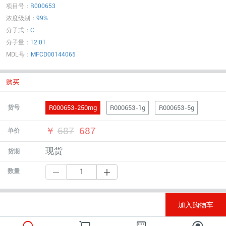
项目号：
R000653
浓度级别：
99%
分子式：
C
分子量：
12.01
MDL号：
MFCD00144065
购买
R000653-250mg
R000653-1g
R000653-5g
货号
￥
687
687
单价
现货
货期
数量
加入购物车