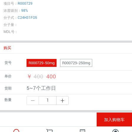
项目号：
R000729
浓度级别：
98%
分子式：
C24H31FO5
分子量：
MDL号：
购买
R000729-50mg
R000729-250mg
货号
￥
400
400
单价
5~7个工作日
货期
数量
加入购物车