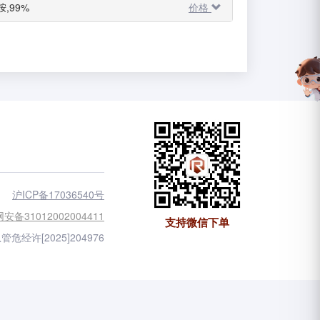
胺,99%
价格
沪ICP备17036540号
安备31012002004411
支持微信下单
管危经许[2025]204976