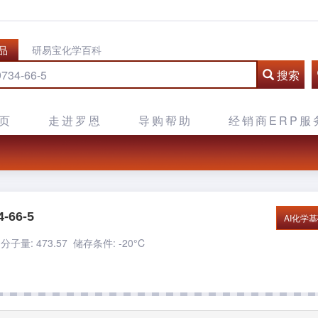
品
研易宝化学百科
搜索
页
走进罗恩
导购帮助
经销商ERP服
-66-5
AI化学
分子量: 473.57
储存条件: -20°C