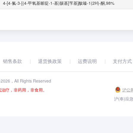
4-[4-氟-3-[(4-甲氧基哌啶-1-基)羰基]苄基]酞嗪-1(2H)-酮,98%
销售条款
退货换政策
运费说明
支付方式
-
2026
，All Rights Reserved
或治疗，非药用，非食用。
沪公网
沪(奉)应急