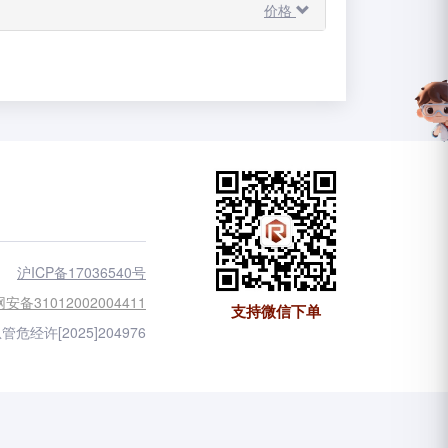
价格
沪ICP备17036540号
安备31012002004411
支持微信下单
管危经许[2025]204976