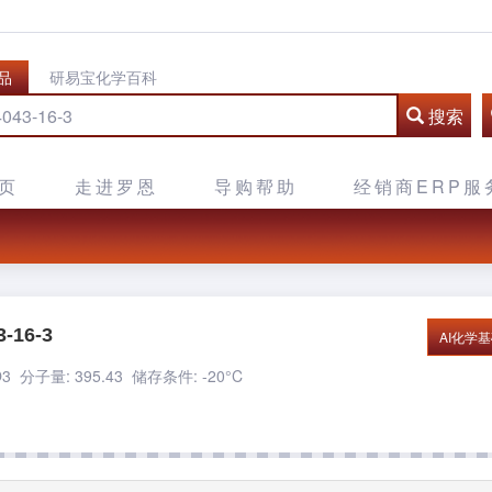
品
研易宝化学百科
搜索
页
走进罗恩
导购帮助
经销商ERP服
-16-3
AI化学
3 分子量: 395.43
储存条件: -20°C