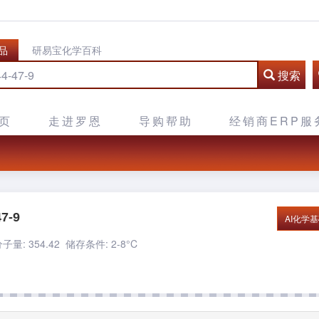
品
研易宝化学百科
搜索
页
走进罗恩
导购帮助
经销商ERP服
7-9
AI化学
子量: 354.42
储存条件: 2-8°C