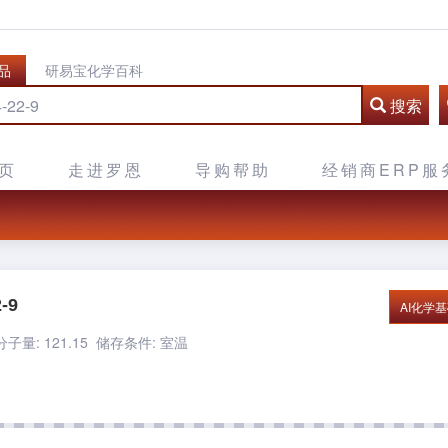
品
研易宝化学百科
搜索
页
走进罗恩
导购帮助
经销商ERP服
-9
AI化学
子量: 121.15
储存条件: 室温