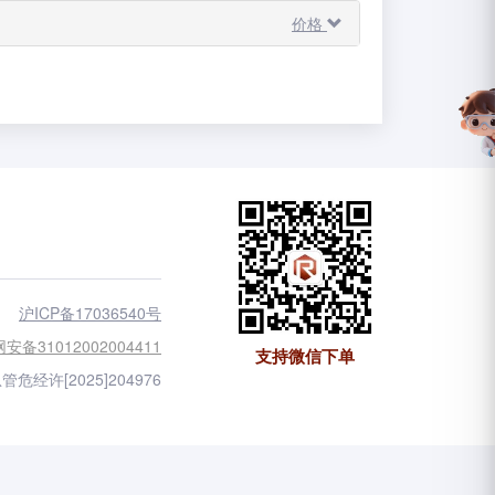
价格
沪ICP备17036540号
安备31012002004411
支持微信下单
管危经许[2025]204976