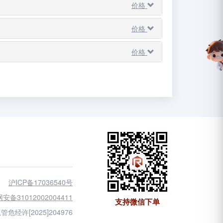
价格
价格
价格
沪ICP备17036540号
安备31012002004411
支持微信下单
管危经许[2025]204976