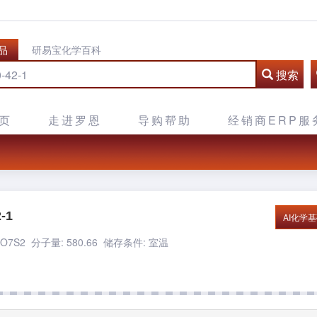
品
研易宝化学百科
搜索
页
走进罗恩
导购帮助
经销商ERP服
-1
AI化学
O7S2 分子量: 580.66
储存条件: 室温