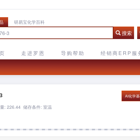
品
研易宝化学百科
搜索
页
走进罗恩
导购帮助
经销商ERP服
3
AI化学
: 226.44
储存条件: 室温