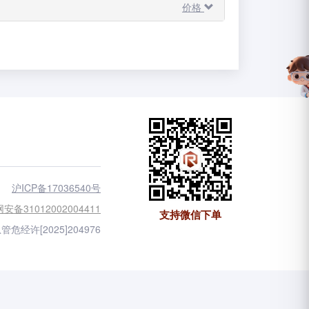
价格
沪ICP备17036540号
安备31012002004411
支持微信下单
管危经许[2025]204976