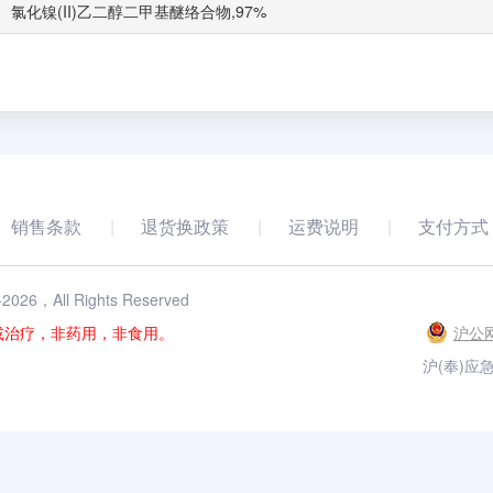
氯化镍(II)乙二醇二甲基醚络合物,97%
销售条款
退货换政策
运费说明
支付方式
-
2026
，All Rights Reserved
或治疗，非药用，非食用。
沪公网
沪(奉)应急